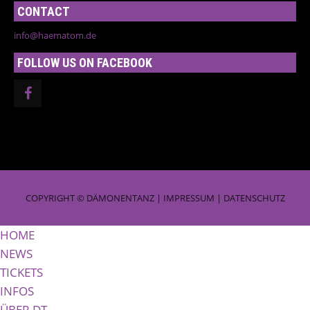
CONTACT
info@haematom.de
FOLLOW US ON FACEBOOK
COPYRIGHT © DÄMONENTANZ |
IMPRESSUM
|
DATENSCHUTZ
HOME
NEWS
TICKETS
INFOS
ÜBER DT