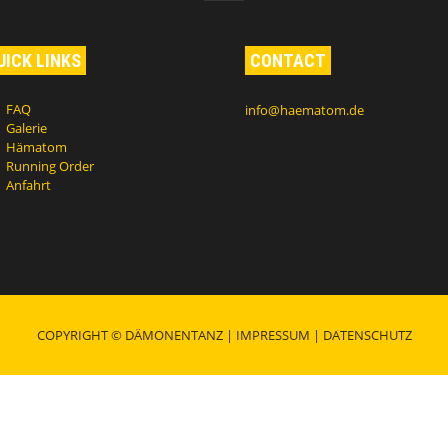
UICK LINKS
CONTACT
FAQ
info@haematom.de
Galerie
Hämatom
Running Order
Anfahrt
COPYRIGHT © DÄMONENTANZ |
IMPRESSUM
|
DATENSCHUTZ