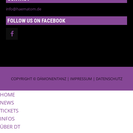
info@haematom.de
FOLLOW US ON FACEBOOK
COPYRIGHT © DÄMONENTANZ |
IMPRESSUM
|
DATENSCHUTZ
HOME
NEWS
TICKETS
INFOS
ÜBER DT