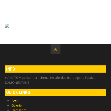
INFO
HÄMATOM präsentiert einmal im Jahr das bandeigene Festival
DÄMONENTANZ
QUICK LINKS
FAQ
Galerie
Hämatom