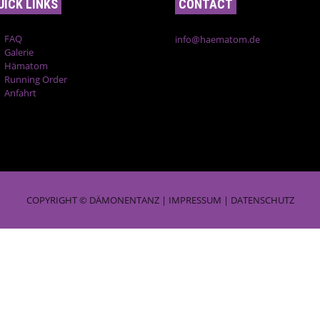
UICK LINKS
CONTACT
FAQ
info@haematom.de
Galerie
Hämatom
Running Order
Anfahrt
COPYRIGHT © DÄMONENTANZ |
IMPRESSUM
|
DATENSCHUTZ