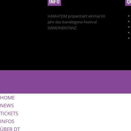
INFO
Q
HÄMATOM präsentiert einmal im
Jahr das bandeigene Festival
DÄMONENTANZ
HOME
NEWS
TICKETS
INFOS
ÜBER DT