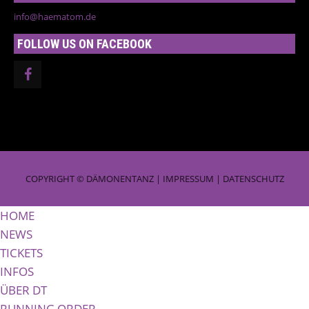
info@haematom.de
FOLLOW US ON FACEBOOK
COPYRIGHT © DÄMONENTANZ |
IMPRESSUM
|
DATENSCHUTZ
HOME
NEWS
TICKETS
INFOS
ÜBER DT
RUNNING ORDER