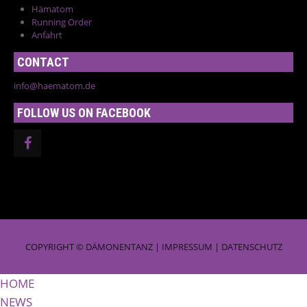
Hämatom
Running Order
Anfahrt
CONTACT
info@haematom.de
FOLLOW US ON FACEBOOK
COPYRIGHT © DÄMONENTANZ |
IMPRESSUM
|
DATENSCHUTZ
HOME
NEWS