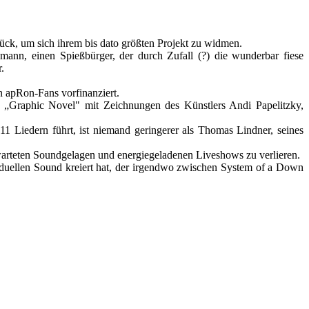
k, um sich ihrem bis dato größten Projekt zu widmen.
nn, einen Spießbürger, der durch Zufall (?) die wunderbar fiese
.
 apRon-Fans vorfinanziert.
 „Graphic Novel" mit Zeichnungen des Künstlers Andi Papelitzky,
 Liedern führt, ist niemand geringerer als Thomas Lindner, seines
warteten Soundgelagen und energiegeladenen Liveshows zu verlieren.
iduellen Sound kreiert hat, der irgendwo zwischen System of a Down