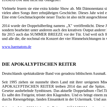
Vielmehr feuern sie eine extra kränke Show ab. Mit Dämonentanz s
vielen alten Songs ihrer zehnjährigen Geschichte. Dieses Jahr wird
Eine erste Geschmacksprobe neuer Tracks ist also nicht ausgeschlo
2014 wurde der Doppelsilberling namens „X" veröffentlicht. Diese J
sondern bearbeitet unter anderem auch den kreativen Output anderer 
für 2015 auch das SUMMER BREEZE vor der Tür. Und weil sich für
und alle die, die nochmal ein Konzert der vier Himmelsrichtungen in
www.haematom.de
DIE APOKALYPTISCHEN REITER
Deutschlands spektakulärste Band von geradezu biblischem Ausmaß.
Seit 1995 ziehen sie nunmehr übers Land mit ihrer ureigenen Mis
APOKALYPTISCHEN REITER treiben 2014 das auf die Spitze, was si
Gesetze aushebelnde Symbiosen. Das aktuelle Doppelalbum »Tief.Tief
Es salbt den Freigeist, tröstet den Klagenden. Und es bringt einem
durchs Riesengebirge, fanden Einsamkeit in der Uckermark. Und au