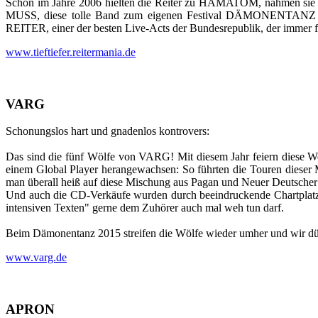
Schon im Jahre 2006 hielten die Reiter zu HÄMATOM, nahmen sie tro
MUSS, diese tolle Band zum eigenen Festival DÄMONENTANZ ei
REITER, einer der besten Live-Acts der Bundesrepublik, der immer f
www.tieftiefer.reitermania.de
VARG
Schonungslos hart und gnadenlos kontrovers:
Das sind die fünf Wölfe von VARG! Mit diesem Jahr feiern diese 
einem Global Player herangewachsen: So führten die Touren dieser 
man überall heiß auf diese Mischung aus Pagan und Neuer Deutscher Hä
Und auch die CD-Verkäufe wurden durch beeindruckende Chartplatzie
intensiven Texten" gerne dem Zuhörer auch mal weh tun darf.
Beim Dämonentanz 2015 streifen die Wölfe wieder umher und wir dür
www.varg.de
APRON