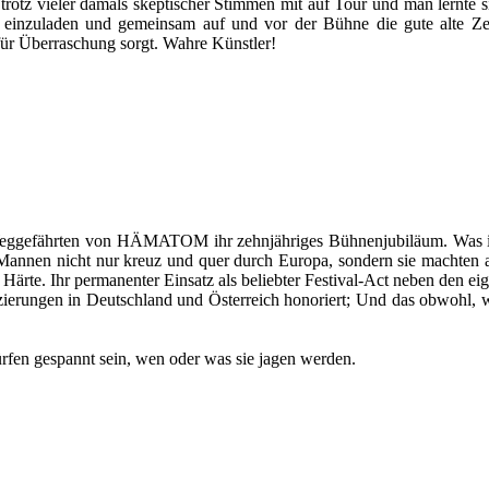
tz vieler damals skeptischer Stimmen mit auf Tour und man lernte s
nzuladen und gemeinsam auf und vor der Bühne die gute alte 
ür Überraschung sorgt. Wahre Künstler!
Weggefährten von HÄMATOM ihr zehnjähriges Bühnenjubiläum. Was im
Mannen nicht nur kreuz und quer durch Europa, sondern sie machten 
rte. Ihr permanenter Einsatz als beliebter Festival-Act neben den eig
rungen in Deutschland und Österreich honoriert; Und das obwohl, wie 
fen gespannt sein, wen oder was sie jagen werden.