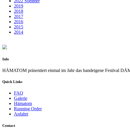
2022 Sommer
2019
2018
2017
2016
2015
2014
Info
HÄMATOM präsentiert einmal im Jahr das bandeigene Festiva
Quick Links
FAQ
Galerie
Hämatom
Running Order
Anfahrt
Contact