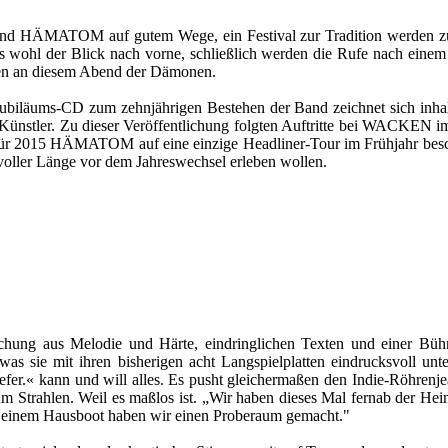
ind HÄMATOM auf gutem Wege, ein Festival zur Tradition werden zu la
 es wohl der Blick nach vorne, schließlich werden die Rufe nach einem
ssen an diesem Abend der Dämonen.
ubiläums-CD zum zehnjährigen Bestehen der Band zeichnet sich inhalt
Künstler. Zu dieser Veröffentlichung folgten Auftritte bei WACKEN im ü
 2015 HÄMATOM auf eine einzige Headliner-Tour im Frühjahr beschrä
 voller Länge vor dem Jahreswechsel erleben wollen.
chung aus Melodie und Härte, eindringlichen Texten und einer Bühne
e mit ihren bisherigen acht Langspielplatten eindrucksvoll unte
er.« kann und will alles. Es pusht gleichermaßen den Indie-Röhrenjea
 zum Strahlen. Weil es maßlos ist. „Wir haben dieses Mal fernab der H
s einem Hausboot haben wir einen Proberaum gemacht."