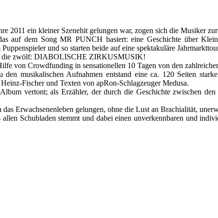
011 ein kleiner Szenehit gelungen war, zogen sich die Musiker zurüc
 das auf dem Song MR PUNCH basiert: eine Geschichte über Kleinma
Puppenspieler und so starten beide auf eine spektakuläre Jahrmarkttour
oll auf die zwölf: DIABOLISCHE ZIRKUSMUSIK!
lfe von Crowdfunding in sensationellen 10 Tagen von den zahlreichen
den musikalischen Aufnahmen entstand eine ca. 120 Seiten starke
r" Heinz-Fischer und Texten von apRon-Schlagzeuger Medusa.
m vertont; als Erzähler, der durch die Geschichte zwischen den 11
 das Erwachsenenleben gelungen, ohne die Lust an Brachialität, uner
aus allen Schubladen stemmt und dabei einen unverkennbaren und indiv