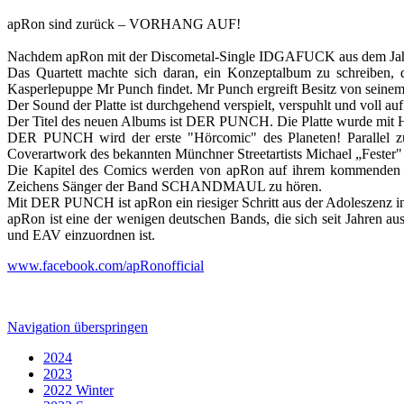
apRon sind zurück – VORHANG AUF!
Nachdem apRon mit der Discometal-Single IDGAFUCK aus dem Jahre 2
Das Quartett machte sich daran, ein Konzeptalbum zu schreiben,
Kasperlepuppe Mr Punch findet. Mr Punch ergreift Besitz von seinem 
Der Sound der Platte ist durchgehend verspielt, verspuhlt und v
Der Titel des neuen Albums ist DER PUNCH. Die Platte wurde mit Hi
DER PUNCH wird der erste "Hörcomic" des Planeten! Parallel zu 
Coverartwork des bekannten Münchner Streetartists Michael „Feste
Die Kapitel des Comics werden von apRon auf ihrem kommenden Albu
Zeichens Sänger der Band SCHANDMAUL zu hören.
Mit DER PUNCH ist apRon ein riesiger Schritt aus der Adoleszenz in
apRon ist eine der wenigen deutschen Bands, die sich seit Jahren 
und EAV einzuordnen ist.
www.facebook.com/apRonofficial
Navigation überspringen
2024
2023
2022 Winter