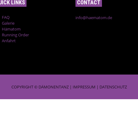
UICK LINKS
CONTACT
FAQ
info@haematom.de
Galerie
Hämatom
Running Order
Anfahrt
COPYRIGHT © DÄMONENTANZ |
IMPRESSUM
|
DATENSCHUTZ