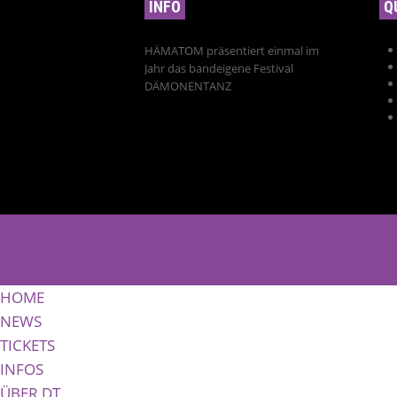
INFO
Q
HÄMATOM präsentiert einmal im
Jahr das bandeigene Festival
DÄMONENTANZ
HOME
NEWS
TICKETS
INFOS
ÜBER DT